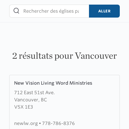
Skip
to
ALLER
content
2 résultats pour Vancouver
Learn
New Vision Living Word Ministries
more
712 East 51st Ave.
about
Vancouver, BC
New
V5X 1E3
Vision
Living
Word
newlw.org
•
778-786-8376
Ministries