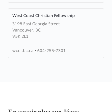
Learn
West Coast Christian Fellowship
more
3198 East Georgia Street
about
Vancouver, BC
West
V5K 2L1
Coast
Christian
Fellowship
wccf.bc.ca
•
604-255-7301
En savoir plus sur Jésus