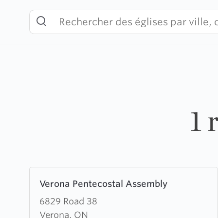
Skip
to
content
1 
Learn
Verona Pentecostal Assembly
more
about
6829 Road 38
Verona
Verona, ON