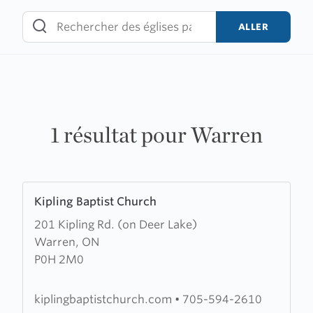
Skip
to
ALLER
content
1 résultat pour Warren
Learn
Kipling Baptist Church
more
201 Kipling Rd. (on Deer Lake)
about
Warren, ON
Kipling
P0H 2M0
Baptist
Church
kiplingbaptistchurch.com
•
705-594-2610