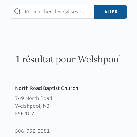
Skip
to
ALLER
content
1 résultat pour Welshpool
Learn
North Road Baptist Church
more
769 North Road
about
Welshpool, NB
North
E5E 1C7
Road
Baptist
Church
506-752-2381