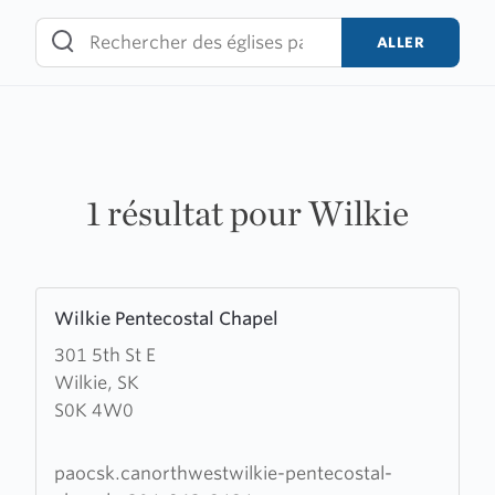
Skip
to
ALLER
content
1 résultat pour Wilkie
Learn
Wilkie Pentecostal Chapel
more
301 5th St E
about
Wilkie, SK
Wilkie
S0K 4W0
Pentecostal
Chapel
paocsk.canorthwestwilkie-pentecostal-