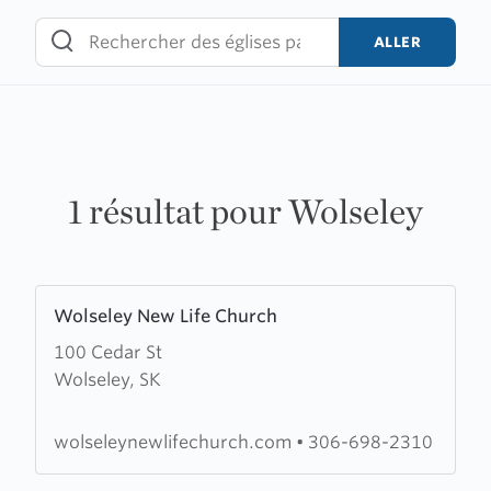
Skip
to
ALLER
content
1 résultat pour Wolseley
Learn
Wolseley New Life Church
more
100 Cedar St
about
Wolseley, SK
Wolseley
New
Life
wolseleynewlifechurch.com
•
306-698-2310
Church