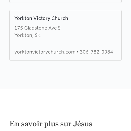
Learn
Yorkton Victory Church
more
175 Gladstone Ave S
about
Yorkton, SK
Yorkton
Victory
Church
yorktonvictorychurch.com
•
306-782-0984
En savoir plus sur Jésus