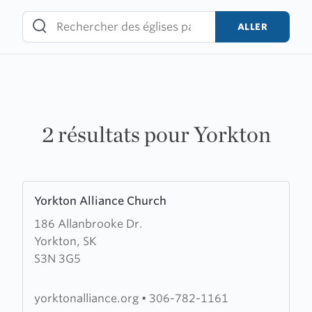
Skip
to
ALLER
content
2 résultats pour Yorkton
Learn
Yorkton Alliance Church
more
186 Allanbrooke Dr.
about
Yorkton, SK
Yorkton
S3N 3G5
Alliance
Church
yorktonalliance.org
•
306-782-1161