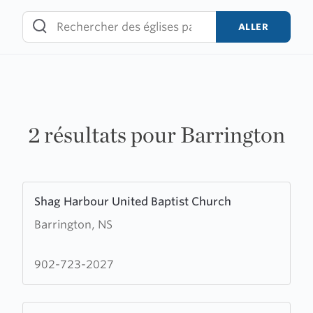
Skip
to
ALLER
content
2 résultats pour Barrington
Learn
Shag Harbour United Baptist Church
more
Barrington, NS
about
Shag
Harbour
902-723-2027
United
Baptist
Learn
Church