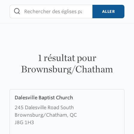
Skip
to
ALLER
content
1 résultat pour
Brownsburg/Chatham
Learn
Dalesville Baptist Church
more
245 Dalesville Road South
about
Brownsburg/Chatham, QC
Dalesville
J8G 1H3
Baptist
Church