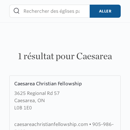
Skip
to
ALLER
content
1 résultat pour Caesarea
Learn
Caesarea Christian Fellowship
more
3625 Regional Rd 57
about
Caesarea, ON
Caesarea
L0B 1E0
Christian
Fellowship
caesareachristianfellowship.com
•
905-986-