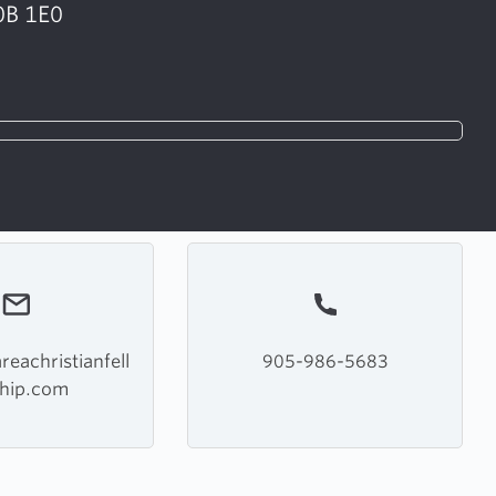
0B 1E0
eachristianfell
905-986-5683
hip.com