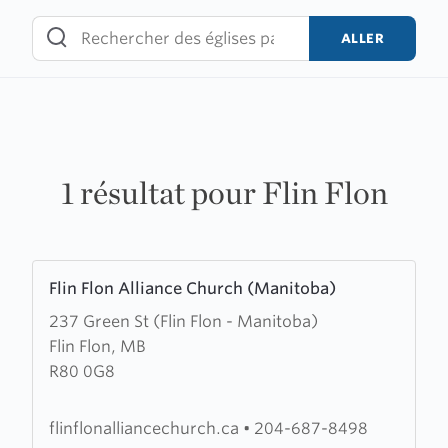
Skip
to
ALLER
content
1 résultat pour Flin Flon
Learn
Flin Flon Alliance Church (Manitoba)
more
237 Green St (Flin Flon - Manitoba)
about
Flin Flon, MB
Flin
R80 0G8
Flon
Alliance
Church
flinflonalliancechurch.ca
•
204-687-8498
(Manitoba)