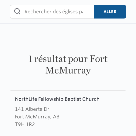
Skip
to
ALLER
content
1 résultat pour Fort
McMurray
Learn
NorthLife Fellowship Baptist Church
more
141 Alberta Dr
about
Fort McMurray, AB
NorthLife
T9H 1R2
Fellowship
Baptist