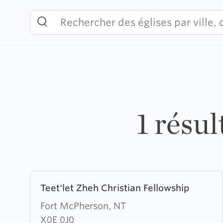
Skip
to
content
1 résu
Learn
Teet'let Zheh Christian Fellowship
more
about
Fort McPherson, NT
Teet'let
X0E 0J0