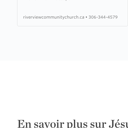
View
Community
riverviewcommunitychurch.ca
•
306-344-4579
Church
En savoir plus sur Jés