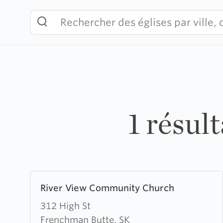
Skip
to
content
1 résul
Learn
River View Community Church
more
about
312 High St
River
Frenchman Butte, SK