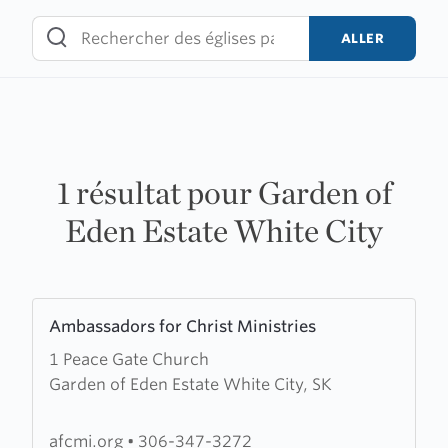
Skip
to
ALLER
content
1 résultat pour Garden of
Eden Estate White City
Learn
Ambassadors for Christ Ministries
more
1 Peace Gate Church
about
Garden of Eden Estate White City, SK
Ambassadors
for
Christ
afcmi.org
•
306-347-3272