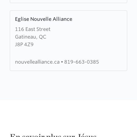
Learn
Eglise Nouvelle Alliance
more
116 East Street
about
Gatineau, QC
Eglise
J8P 4Z9
Nouvelle
Alliance
nouvellealliance.ca
•
819-663-0385
En savoir plus sur Jésus