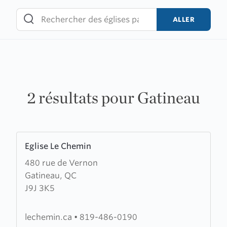
Skip
to
ALLER
content
2 résultats pour Gatineau
Learn
Eglise Le Chemin
more
480 rue de Vernon
about
Gatineau, QC
Eglise
J9J 3K5
Le
Chemin
lechemin.ca
•
819-486-0190