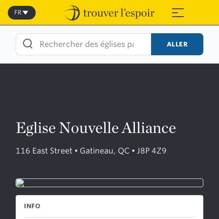
Skip
to
FR
≡
content
ALLER
Eglise Nouvelle Alliance
116 East Street • Gatineau, QC • J8P 4Z9
INFO