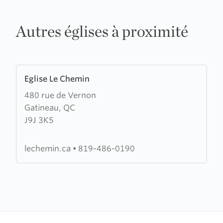
Autres églises à proximité
Learn
Eglise Le Chemin
more
480 rue de Vernon
about
Gatineau, QC
Eglise
J9J 3K5
Le
Chemin
lechemin.ca
•
819-486-0190