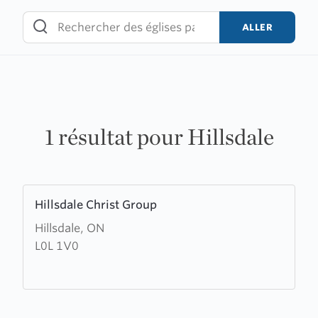
Skip
to
ALLER
content
1 résultat pour Hillsdale
Learn
Hillsdale Christ Group
more
Hillsdale, ON
about
L0L 1V0
Hillsdale
Christ
Group