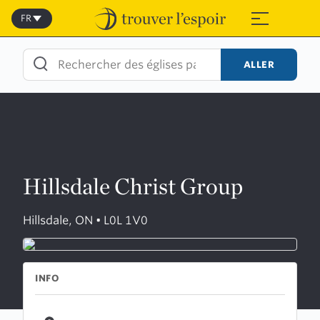
Skip
to
FR
≡
content
ALLER
Hillsdale Christ Group
Hillsdale, ON • L0L 1V0
INFO