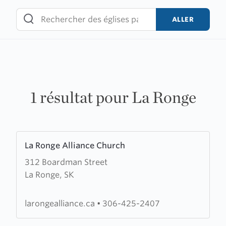
Skip
to
ALLER
content
1 résultat pour La Ronge
Learn
La Ronge Alliance Church
more
312 Boardman Street
about
La Ronge, SK
La
Ronge
Alliance
larongealliance.ca
•
306-425-2407
Church