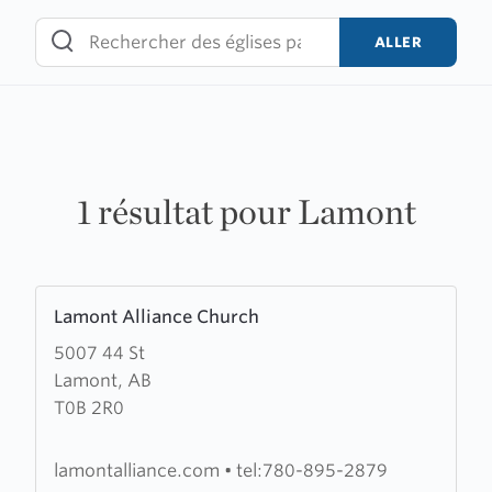
Skip
to
ALLER
content
1 résultat pour Lamont
Learn
Lamont Alliance Church
more
5007 44 St
about
Lamont, AB
Lamont
T0B 2R0
Alliance
Church
lamontalliance.com
•
tel:780-895-2879