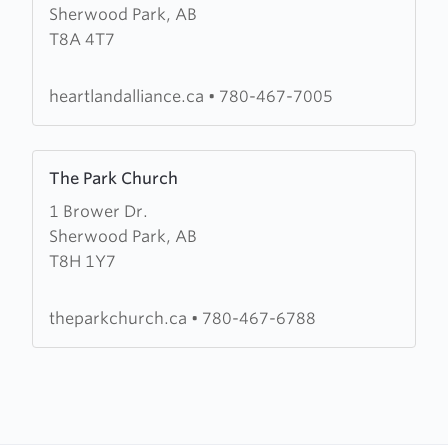
Sherwood Park, AB
Heartland
T8A 4T7
Alliance
Church
heartlandalliance.ca
•
780-467-7005
Learn
The Park Church
more
1 Brower Dr.
about
Sherwood Park, AB
The
T8H 1Y7
Park
Church
theparkchurch.ca
•
780-467-6788