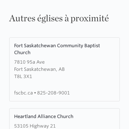
Autres églises à proximité
Learn
Fort Saskatchewan Community Baptist
more
Church
about
7810 95a Ave
Fort
Fort Saskatchewan, AB
Saskatchewan
T8L 3X1
Community
Baptist
Church
fscbc.ca
•
825-208-9001
Learn
Heartland Alliance Church
more
53105 Highway 21
about