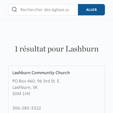
Skip
to
ALLER
content
1 résultat pour Lashburn
Learn
Lashburn Community Church
more
PO Box 460, 96 3rd St. E.
about
Lashburn, SK
Lashburn
S0M 1H0
Community
Church
306-285-3322