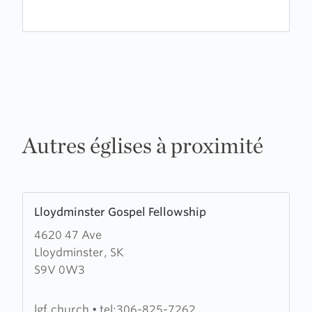
Autres églises à proximité
Learn
Lloydminster Gospel Fellowship
more
4620 47 Ave
about
Lloydminster, SK
Lloydminster
S9V 0W3
Gospel
Fellowship
lgf.church
•
tel:306-825-7262