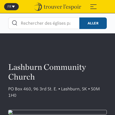
Skip
to
FR
≡
content
ALLER
Lashburn Community
Church
PO Box 460, 96 3rd St. E. • Lashburn, SK • S0M
1H0