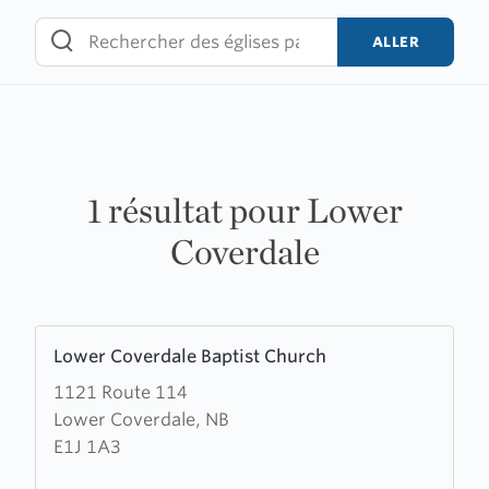
Skip
to
ALLER
content
1 résultat pour Lower
Coverdale
Learn
Lower Coverdale Baptist Church
more
1121 Route 114
about
Lower Coverdale, NB
Lower
E1J 1A3
Coverdale
Baptist