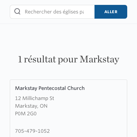
Skip
to
ALLER
content
1 résultat pour Markstay
Learn
Markstay Pentecostal Church
more
12 Millichamp St
about
Markstay, ON
Markstay
P0M 2G0
Pentecostal
Church
705-479-1052