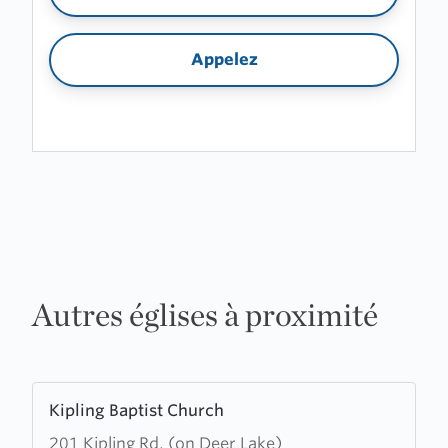
Appelez
Autres églises à proximité
Learn
Kipling Baptist Church
more
201 Kipling Rd. (on Deer Lake)
about