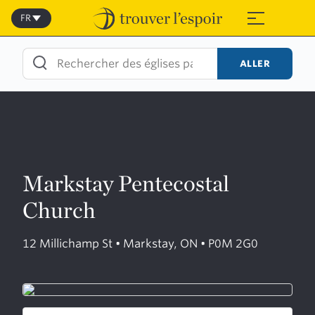
Skip
to
FR
≡
content
ALLER
Markstay Pentecostal
Church
12 Millichamp St • Markstay, ON • P0M 2G0