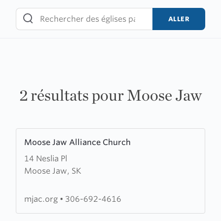
Skip
to
ALLER
content
2 résultats pour Moose Jaw
Learn
Moose Jaw Alliance Church
more
14 Neslia Pl
about
Moose Jaw, SK
Moose
Jaw
Alliance
mjac.org
•
306-692-4616
Church