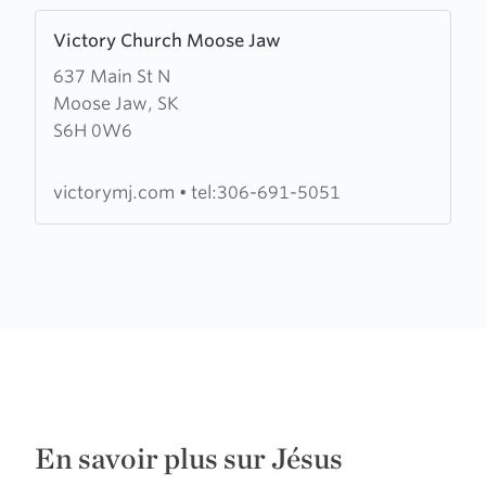
Learn
Victory Church Moose Jaw
more
637 Main St N
about
Moose Jaw, SK
Victory
S6H 0W6
Church
Moose
Jaw
victorymj.com
•
tel:306-691-5051
En savoir plus sur Jésus