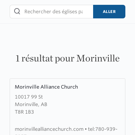
Skip
to
ALLER
content
1 résultat pour Morinville
Learn
Morinville Alliance Church
more
10017 99 St
about
Morinville, AB
Morinville
T8R 1B3
Alliance
Church
morinvillealliancechurch.com
•
tel:780-939-