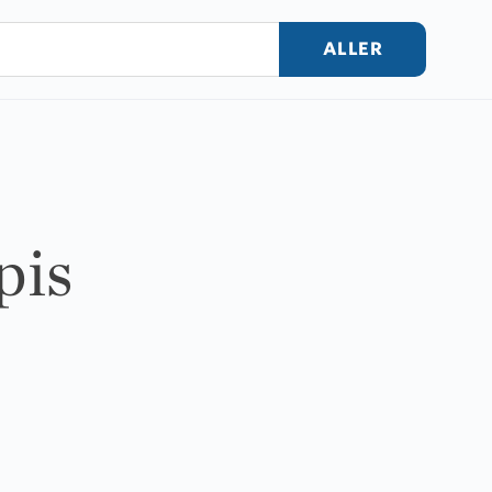
ALLER
pis