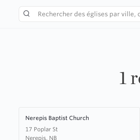
Skip
to
content
1 
Learn
Nerepis Baptist Church
more
about
17 Poplar St
Nerepis
Nerepis, NB