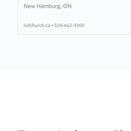
Water
New Hamburg, ON
Community
Christian
lwfchurch.ca
•
519-662-3300
Fellowship