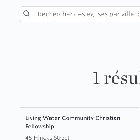
Skip
to
content
1 rés
Learn
Living Water Community Christian
more
Fellowship
about
Living
45 Hincks Street