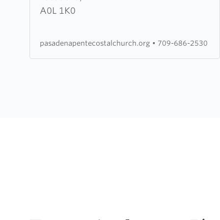
Pentecostal
A0L 1K0
Church
pasadenapentecostalchurch.org
•
709-686-2530