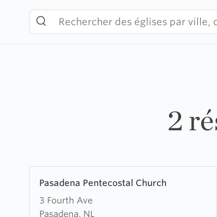
Skip
to
content
2 r
Learn
Pasadena Pentecostal Church
more
about
3 Fourth Ave
Pasadena
Pasadena, NL