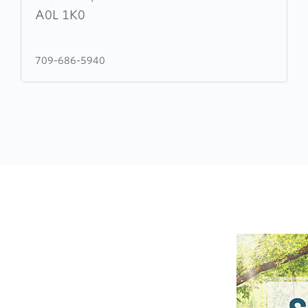
Salvation
A0L 1K0
Army
709-686-5940