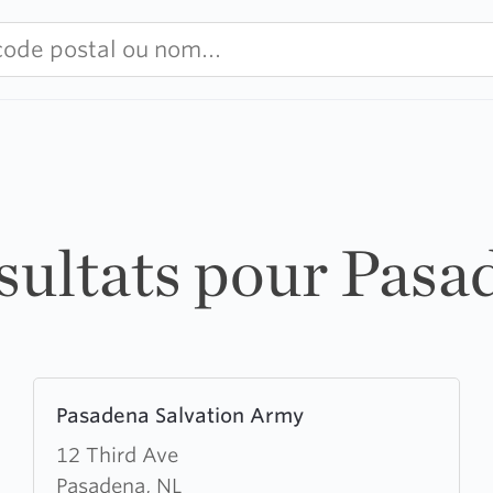
ésultats pour Pasa
Learn
Pasadena Salvation Army
more
about
12 Third Ave
Pasadena
Pasadena, NL