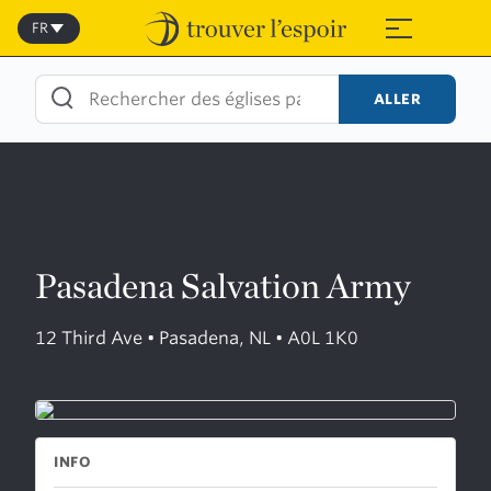
Skip
to
FR
≡
content
ALLER
Pasadena Salvation Army
12 Third Ave • Pasadena, NL • A0L 1K0
INFO