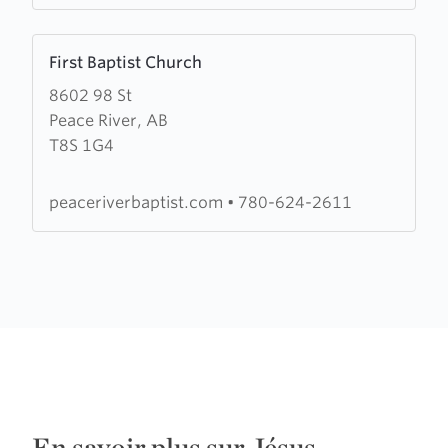
Learn
First Baptist Church
more
8602 98 St
about
Peace River, AB
First
T8S 1G4
Baptist
Church
peaceriverbaptist.com
•
780-624-2611
En savoir plus sur Jésus