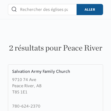
Skip
to
ALLER
content
2 résultats pour Peace River
Learn
Salvation Army Family Church
more
9710 74 Ave
about
Peace River, AB
Salvation
T8S 1E1
Army
Family
Church
780-624-2370