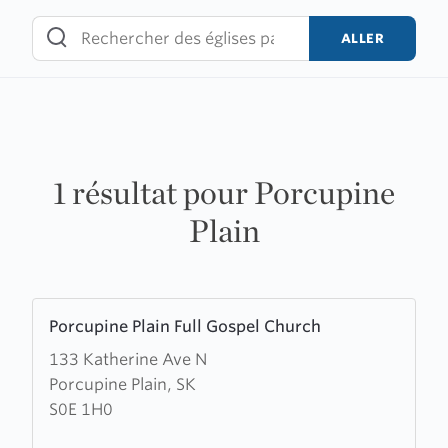
Skip
to
ALLER
content
1 résultat pour Porcupine
Plain
Learn
Porcupine Plain Full Gospel Church
more
133 Katherine Ave N
about
Porcupine Plain, SK
Porcupine
S0E 1H0
Plain
Full