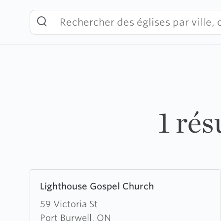
Skip
to
content
1 rés
Learn
Lighthouse Gospel Church
more
about
59 Victoria St
Lighthouse
Port Burwell, ON