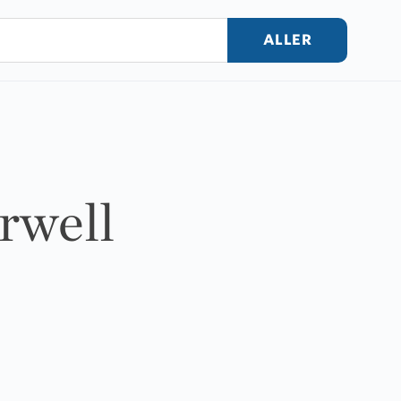
ALLER
urwell