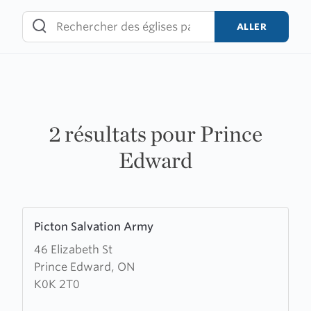
Skip
to
ALLER
content
2 résultats pour Prince
Edward
Learn
Picton Salvation Army
more
46 Elizabeth St
about
Prince Edward, ON
Picton
K0K 2T0
Salvation
Army