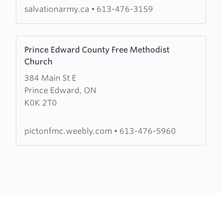
salvationarmy.ca
•
613-476-3159
Learn
Prince Edward County Free Methodist
more
Church
about
384 Main St E
Prince
Prince Edward, ON
Edward
K0K 2T0
County
Free
Methodist
pictonfmc.weebly.com
•
613-476-5960
Church