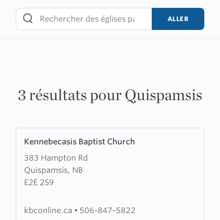
Skip
to
ALLER
content
3 résultats pour Quispamsis
Learn
Kennebecasis Baptist Church
more
383 Hampton Rd
about
Quispamsis, NB
Kennebecasis
E2E 2S9
Baptist
Church
kbconline.ca
•
506-847-5822