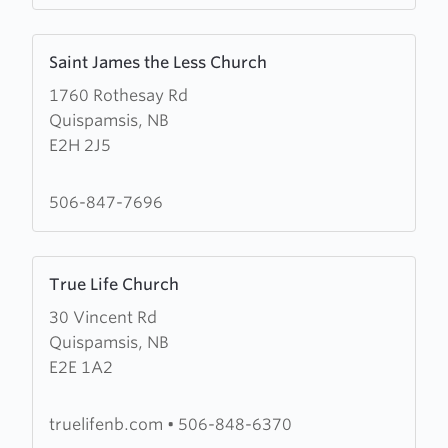
Learn
Saint James the Less Church
more
1760 Rothesay Rd
about
Quispamsis, NB
Saint
E2H 2J5
James
the
Less
506-847-7696
Church
Learn
True Life Church
more
30 Vincent Rd
about
Quispamsis, NB
True
E2E 1A2
Life
Church
truelifenb.com
•
506-848-6370