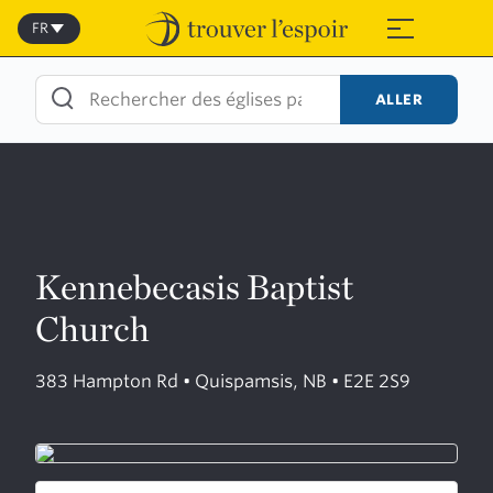
Skip
to
FR
≡
content
ALLER
Kennebecasis Baptist
Church
383 Hampton Rd • Quispamsis, NB • E2E 2S9