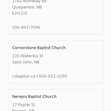
1760 Rothesay Rd
about
Quispamsis, NB
Saint
E2H 2J5
James
the
Less
506-847-7696
Church
Learn
Cornerstone Baptist Church
more
100 Waterloo St
about
Saint John, NB
Cornerstone
Baptist
Church
csbaptist.ca
•
506-652-2290
Learn
Nerepis Baptist Church
more
17 Poplar St
about
Nerepis, NB