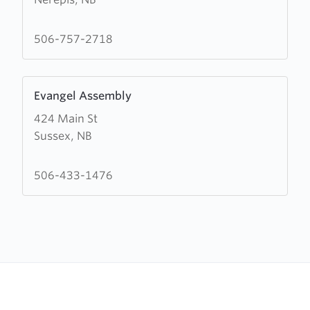
Nerepis
Baptist
Church
506-757-2718
Learn
Evangel Assembly
more
424 Main St
about
Sussex, NB
Evangel
Assembly
506-433-1476