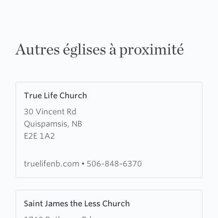
Autres églises à proximité
Learn
True Life Church
more
30 Vincent Rd
about
Quispamsis, NB
True
E2E 1A2
Life
Church
truelifenb.com
•
506-848-6370
Learn
Saint James the Less Church
more