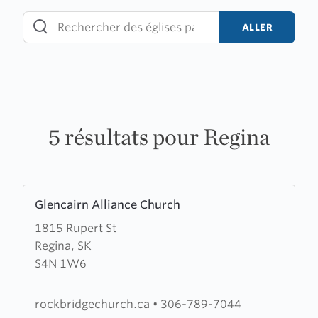
Skip
to
ALLER
content
5 résultats pour Regina
Learn
Glencairn Alliance Church
more
1815 Rupert St
about
Regina, SK
Glencairn
S4N 1W6
Alliance
Church
rockbridgechurch.ca
•
306-789-7044