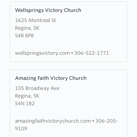
Learn
Wellsprings Victory Church
more
1625 Montreal St
about
Regina, SK
Wellsprings
S4R 8P8
Victory
Church
wellspringsvictory.com
•
306-522-1771
Learn
Amazing Faith Victory Church
more
105 Broadway Ave
about
Regina, SK
Amazing
S4N 1B2
Faith
Victory
Church
amazingfaithvictorychurch.com
•
306-205-
9109