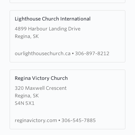
Learn
Lighthouse Church International
more
4899 Harbour Landing Drive
about
Regina, SK
Lighthouse
Church
International
ourlighthousechurch.ca
•
306-897-8212
Learn
Regina Victory Church
more
320 Maxwell Crescent
about
Regina, SK
Regina
S4N 5X1
Victory
Church
reginavictory.com
•
306-545-7885