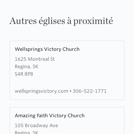
Autres églises à proximité
Learn
Wellsprings Victory Church
more
1625 Montreal St
about
Regina, SK
Wellsprings
S4R 8P8
Victory
Church
wellspringsvictory.com
•
306-522-1771
Learn
Amazing Faith Victory Church
more
105 Broadway Ave
about
Regina, SK
Amazing