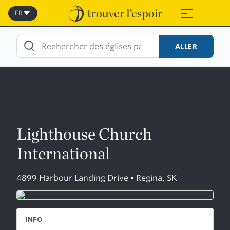
Skip
to
FR
≡
content
ALLER
Lighthouse Church
International
4899 Harbour Landing Drive • Regina, SK
INFO