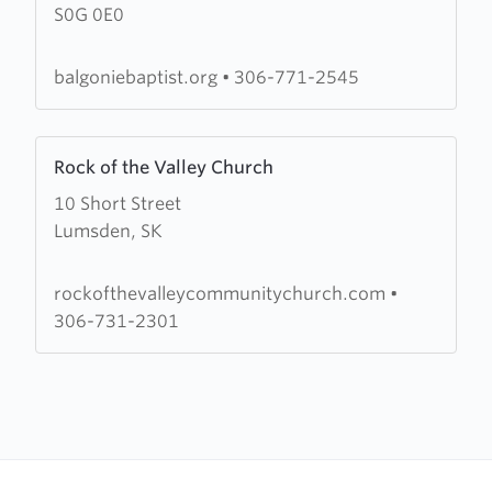
S0G 0E0
Baptist
Church
balgoniebaptist.org
•
306-771-2545
Learn
Rock of the Valley Church
more
10 Short Street
about
Lumsden, SK
Rock
of
the
rockofthevalleycommunitychurch.com
•
Valley
306-731-2301
Church