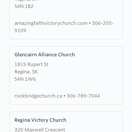
S4N 1B2
Faith
Victory
Church
amazingfaithvictorychurch.com
•
306-205-
9109
Learn
Glencairn Alliance Church
more
1815 Rupert St
about
Regina, SK
Glencairn
S4N 1W6
Alliance
Church
rockbridgechurch.ca
•
306-789-7044
Learn
Regina Victory Church
more
320 Maxwell Crescent
about