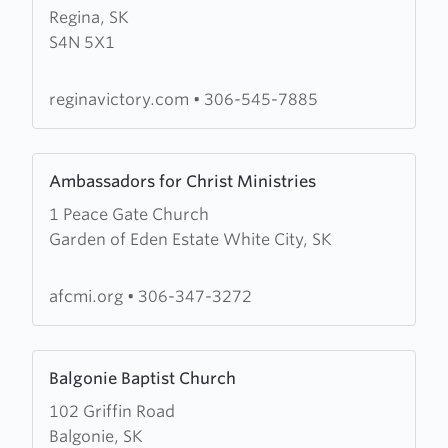
Regina, SK
Regina
S4N 5X1
Victory
Church
reginavictory.com
•
306-545-7885
Learn
Ambassadors for Christ Ministries
more
1 Peace Gate Church
about
Garden of Eden Estate White City, SK
Ambassadors
for
Christ
afcmi.org
•
306-347-3272
Ministries
Learn
Balgonie Baptist Church
more
102 Griffin Road
about
Balgonie, SK
Balgonie