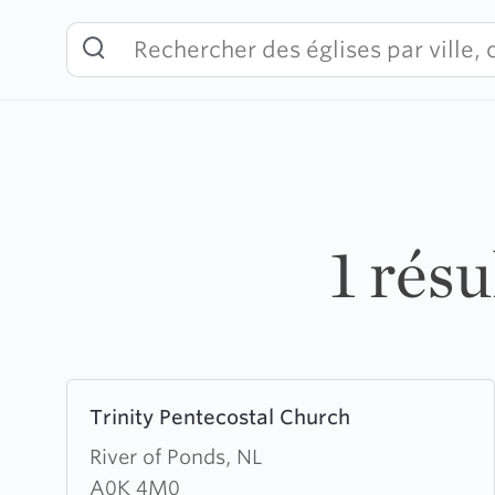
Skip
to
content
1 résu
Learn
Trinity Pentecostal Church
more
about
River of Ponds, NL
Trinity
A0K 4M0