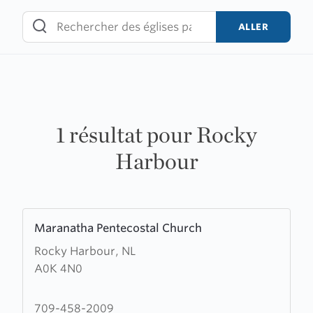
Skip
to
ALLER
content
1 résultat pour Rocky
Harbour
Learn
Maranatha Pentecostal Church
more
Rocky Harbour, NL
about
A0K 4N0
Maranatha
Pentecostal
Church
709-458-2009