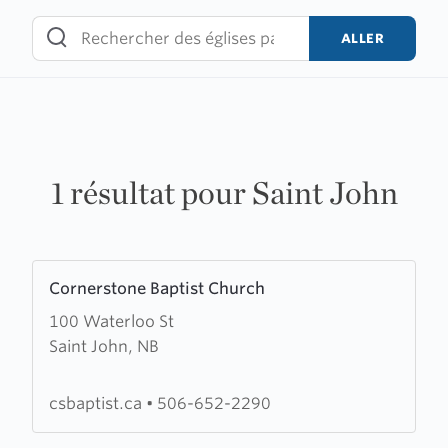
Skip
to
ALLER
content
1 résultat pour Saint John
Learn
Cornerstone Baptist Church
more
100 Waterloo St
about
Saint John, NB
Cornerstone
Baptist
Church
csbaptist.ca
•
506-652-2290