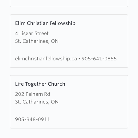
Learn
Elim Christian Fellowship
more
4 Lisgar Street
about
St. Catharines, ON
Elim
Christian
Fellowship
elimchristianfellowship.ca
•
905-641-0855
Learn
Life Together Church
more
202 Pelham Rd
about
St. Catharines, ON
Life
Together
Church
905-348-0911