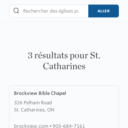
Skip
to
ALLER
content
3 résultats pour St.
Catharines
Learn
Brockview Bible Chapel
more
326 Pelham Road
about
St. Catharines, ON
Brockview
Bible
Chapel
brockview.com
•
905-684-7161