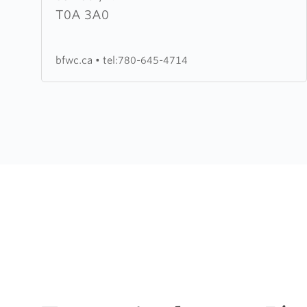
Family
T0A 3A0
Worship
Centre
bfwc.ca
•
tel:780-645-4714