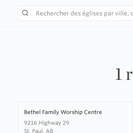
Skip
to
content
1 
Learn
Bethel Family Worship Centre
more
about
9216 Highway 29
Bethel
St. Paul, AB