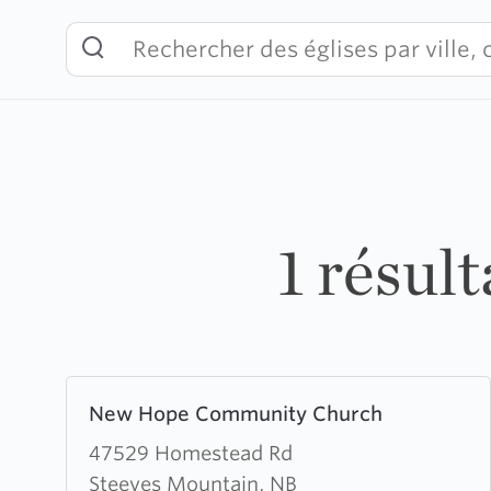
Skip
to
content
1 résul
Learn
New Hope Community Church
more
about
47529 Homestead Rd
New
Steeves Mountain, NB