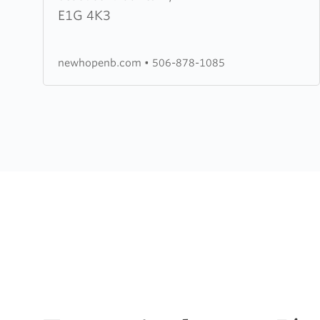
Hope
E1G 4K3
Community
Church
newhopenb.com
•
506-878-1085