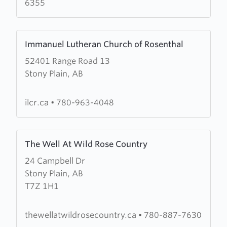
6355
Learn
Immanuel Lutheran Church of Rosenthal
more
52401 Range Road 13
about
Stony Plain, AB
Immanuel
Lutheran
Church
ilcr.ca
•
780-963-4048
of
Rosenthal
Learn
The Well At Wild Rose Country
more
24 Campbell Dr
about
Stony Plain, AB
The
T7Z 1H1
Well
At
Wild
thewellatwildrosecountry.ca
•
780-887-7630
Rose