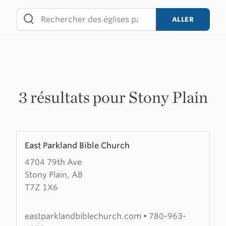
Skip
to
ALLER
content
3 résultats pour Stony Plain
Learn
East Parkland Bible Church
more
4704 79th Ave
about
Stony Plain, AB
East
T7Z 1X6
Parkland
Bible
Church
eastparklandbiblechurch.com
•
780-963-