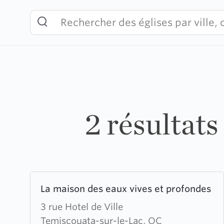
Skip
to
content
2 résultat
Learn
La maison des eaux vives et profondes
more
about
3 rue Hotel de Ville
La
Temiscouata-sur-le-Lac, QC