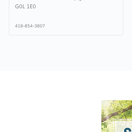
Christian
G0L 1E0
Assembly
418-854-3807