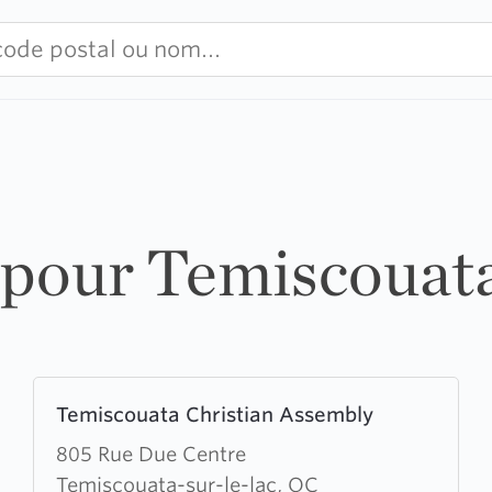
s pour Temiscouata
Learn
Temiscouata Christian Assembly
more
about
805 Rue Due Centre
Temiscouata
Temiscouata-sur-le-lac, QC