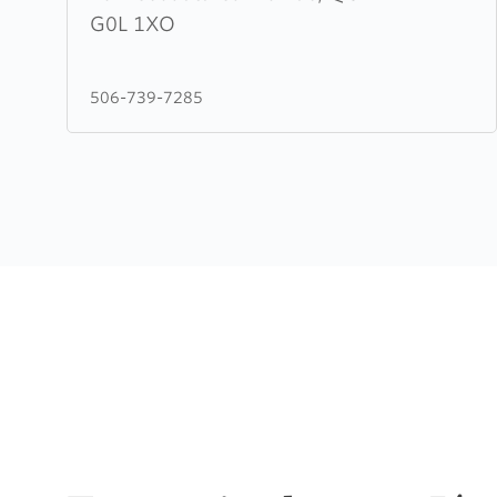
maison
G0L 1XO
des
eaux
506-739-7285
vives
et
profondes